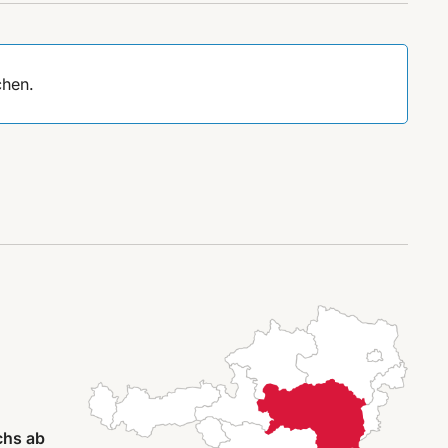
chen.
chs ab