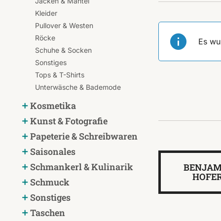
Jacken & Mäntel
Kleider
Pullover & Westen
Röcke
Es wu
Schuhe & Socken
Sonstiges
Tops & T-Shirts
Unterwäsche & Bademode
Kosmetika
Kunst & Fotografie
Papeterie & Schreibwaren
Saisonales
Schmankerl & Kulinarik
BENJAM
HOFE
Schmuck
Sonstiges
Taschen