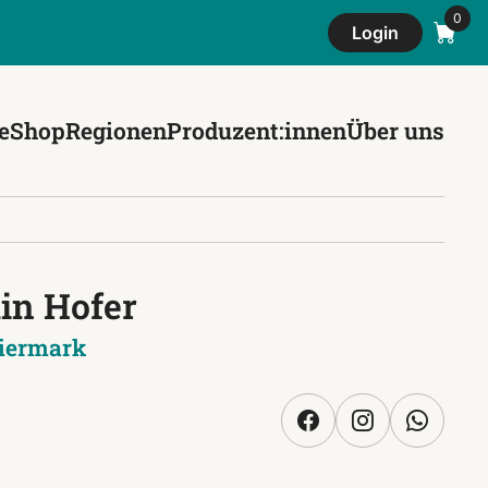
Login
e
Shop
Regionen
Produzent:innen
Über uns
in Hofer
iermark