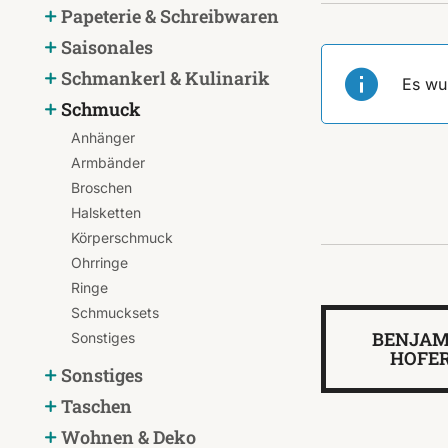
Papeterie & Schreibwaren
Saisonales
Schmankerl & Kulinarik
Es wu
Schmuck
Anhänger
Armbänder
Broschen
Halsketten
Körperschmuck
Ohrringe
Ringe
Schmucksets
BENJAM
Sonstiges
HOFE
Sonstiges
Taschen
Wohnen & Deko