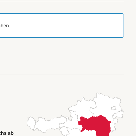
chen.
chs ab