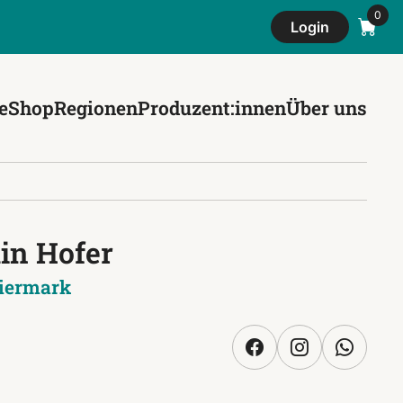
Login
e
Shop
Regionen
Produzent:innen
Über uns
in Hofer
iermark