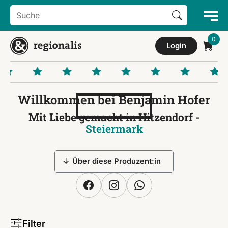
Search Button
Search
for:
Login
Willkommen bei Benjamin Hofer
Mit Liebe gemacht in Hitzendorf -
Steiermark
Über diese Produzent:in
Filter