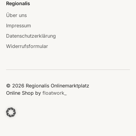
Regionalis
Über uns
Impressum
Datenschutzerklärung
Widerrufsformular
© 2026 Regionalis Onlinemarktplatz
Online Shop by
floatwork_
window._paq = window._paq || [];
window._paq.push(['rememberCookieConsentGiven']);