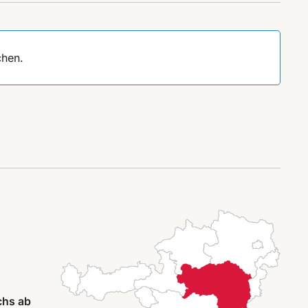
chen.
chs ab