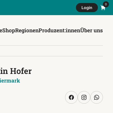
Login
e
Shop
Regionen
Produzent:innen
Über uns
in Hofer
iermark