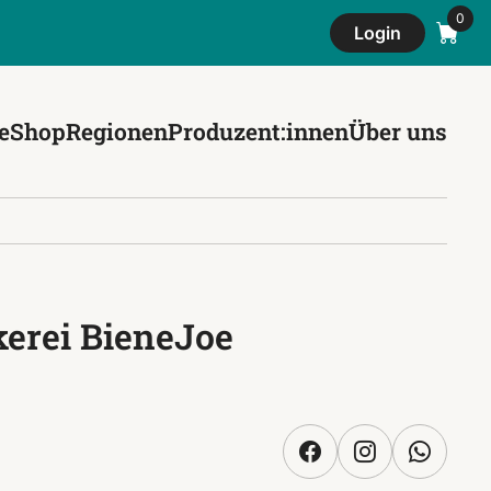
Login
e
Shop
Regionen
Produzent:innen
Über uns
erei BieneJoe