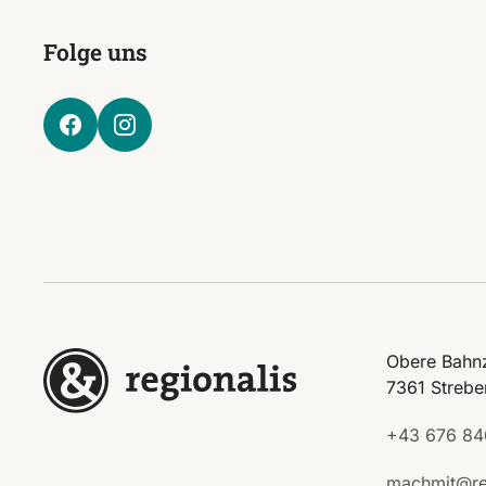
Folge uns
Obere Bahnz
7361 Strebe
+43 676 84
machmit@re