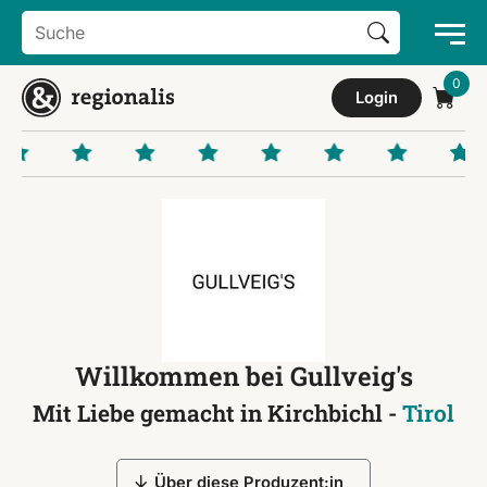
Search Button
Search
for:
Login
Willkommen bei Gullveig's
Mit Liebe gemacht in Kirchbichl -
Tirol
Über diese Produzent:in