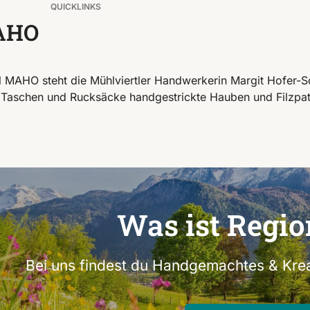
QUICKLINKS
AHO
 MAHO steht die Mühlviertler Handwerkerin Margit Hofer-Sc
 Taschen und Rucksäcke handgestrickte Hauben und Filzpa
Was ist Regio
Bei uns findest du Handgemachtes & Krea