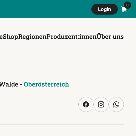
Login
e
Shop
Regionen
Produzent:innen
Über uns
 Walde -
Oberösterreich