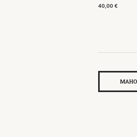
40,00
€
MAH