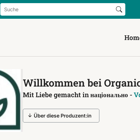
Search Button
Search
for:
Hom
Willkommen bei Organic
Mit Liebe gemacht in національно -
V
Über diese Produzent:in