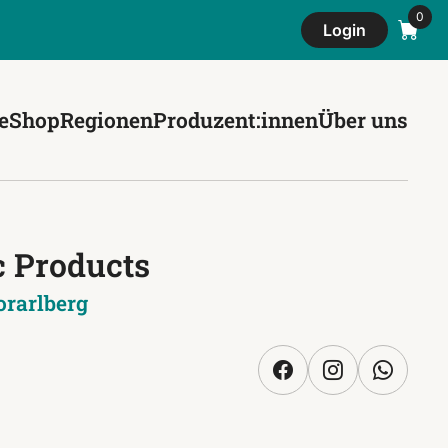
Login
e
Shop
Regionen
Produzent:innen
Über uns
 Products
orarlberg