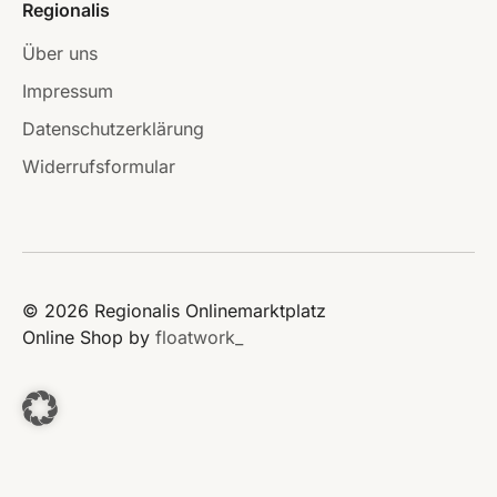
Regionalis
Über uns
Impressum
Datenschutzerklärung
Widerrufsformular
© 2026 Regionalis Onlinemarktplatz
Online Shop by
floatwork_
window._paq = window._paq || [];
window._paq.push(['rememberCookieConsentGiven']);