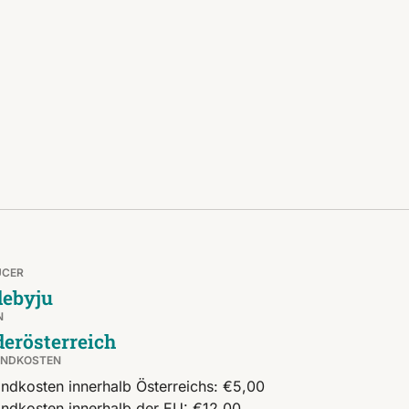
UCER
ebyju
N
derösterreich
ANDKOSTEN
ndkosten innerhalb Österreichs: €5,00
ndkosten innerhalb der EU: €12,00