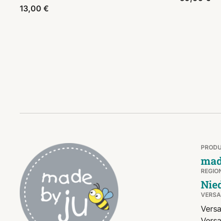
13,00
€
PROD
mad
REGIO
Nie
VERS
Versa
Versa