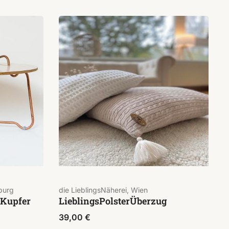
burg
die LieblingsNäherei, Wien
 Kupfer
LieblingsPolsterÜberzug
39,00
€