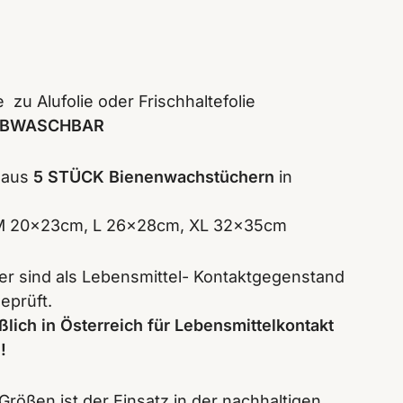
e zu Alufolie oder Frischhaltefolie
ABWASCHBAR
 aus
5 STÜCK Bienenwachstüchern
in
 M 20x23cm, L 26x28cm, XL 32x35cm
r sind als Lebensmittel- Kontaktgegenstand
eprüft.
lich in Österreich für Lebensmittelkontakt
!
rößen ist der Einsatz in der nachhaltigen