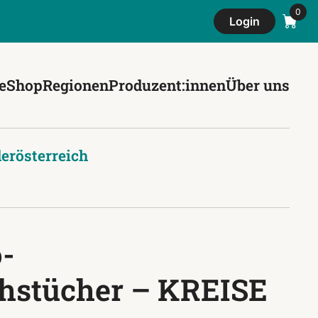
Login
e
Shop
Regionen
Produzent:innen
Über uns
erösterreich
o-
hstücher – KREISE