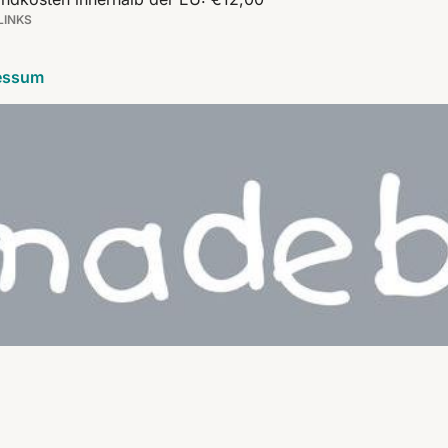
LINKS
essum