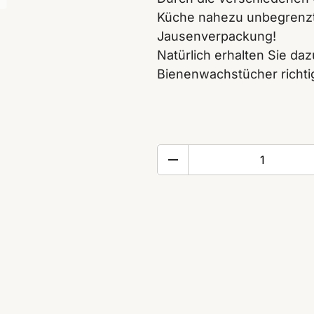
Küche nahezu unbegrenzt.
Jausenverpackung!
Natürlich erhalten Sie da
Bienenwachstücher richt
5er
SET
Bio-
Bienenwachstücher
-
KREISE
MINT
Menge