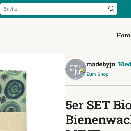
Search Button
Search
for:
Hom
madebyju,
Nied
Zum Shop
5er SET Bi
Bienenwac