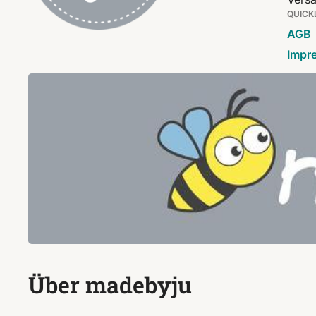
QUICK
AGB
Impr
Über madebyju