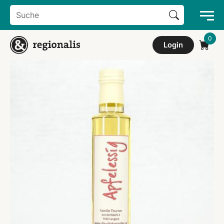
Search Button
Search
for:
Login