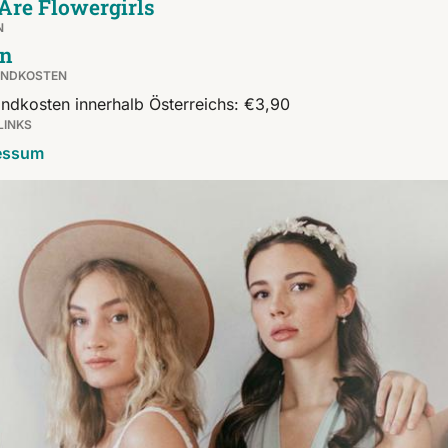
Are Flowergirls
N
n
ANDKOSTEN
ndkosten innerhalb Österreichs: €3,90
LINKS
essum