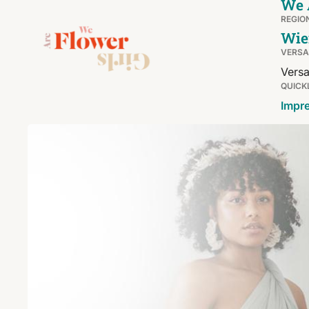
We 
REGIO
Wie
VERS
Versa
QUICK
Impr