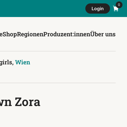
Login
e
Shop
Regionen
Produzent:innen
Über uns
irls,
Wien
wn Zora