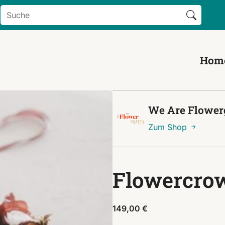
Search Button
Search
for:
Hom
We Are Flowerg
Zum Shop
Flowercro
149,00
€