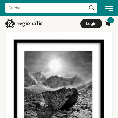
Search Button
Search
for:
Login