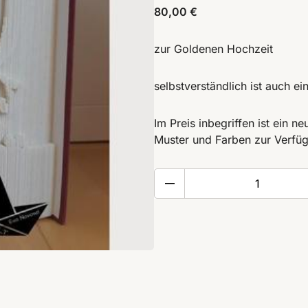
80,00
€
zur Goldenen Hochzeit
selbstverständlich ist auch e
Im Preis inbegriffen ist ein n
Muster und Farben zur Verfü
Goldene
Hochzeit
-
gefaltetes
Buch
Menge