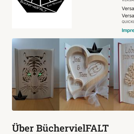
Versa
Versa
QUICK
Impr
Über BüchervielFALT