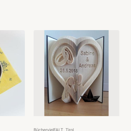
BüchervielFALT, Tirol