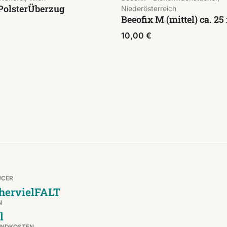
PolsterÜberzug
Niederösterreich
Beeofix M (mittel) ca. 25
10,00
€
UCER
hervielFALT
N
l
ANDKOSTEN