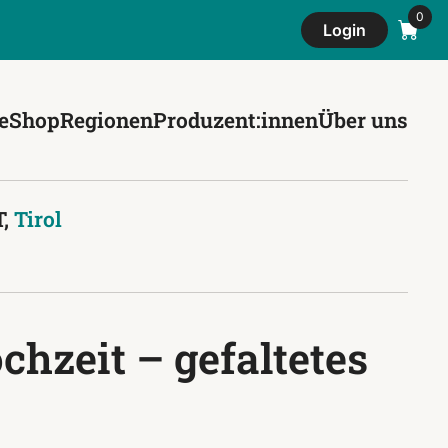
Login
e
Shop
Regionen
Produzent:innen
Über uns
T,
Tirol
chzeit – gefaltetes