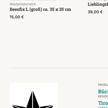
Lieblings
Niederösterreich
Beeofix L (groß) ca. 35 x 35 cm
39,00
€
15,00
€
PROD
Büc
REGIO
Tiro
VERS