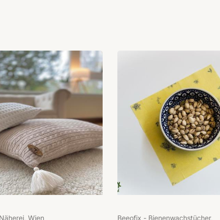
sNäherei, Wien
Beeofix - Bienenwachstücher,