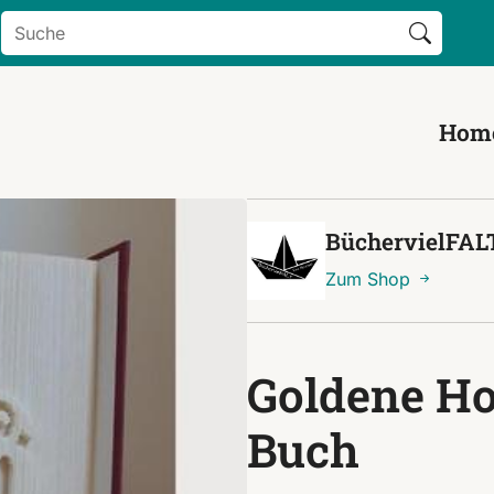
Search Button
Search
for:
Hom
BüchervielFAL
Zum Shop
Goldene Ho
Buch