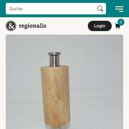
Search Button
Search
for:
Login