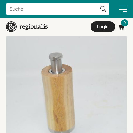
Search Button
Search
for:
Login