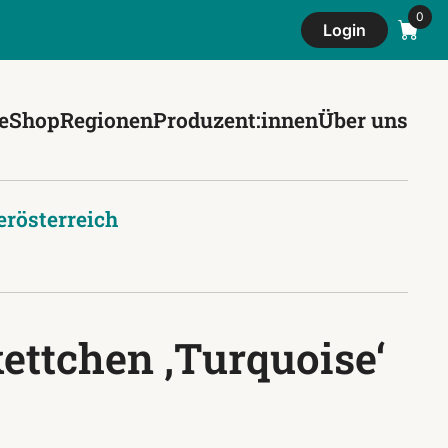
Login
e
Shop
Regionen
Produzent:innen
Über uns
erösterreich
ettchen ‚Turquoise‘