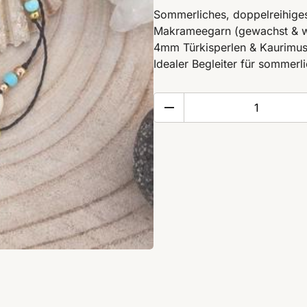
Sommerliches, doppelreihiges
Makrameegarn (gewachst & wa
4mm Türkisperlen & Kaurimus
Idealer Begleiter für sommer
Kauri
Fußkettchen
'Turquoise'
Menge