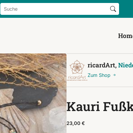
Search Button
Search
for:
Hom
ricardArt,
Nied
Zum Shop
Kauri Fußk
23,00
€