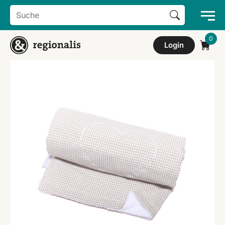
Search Button
Search
for:
Login