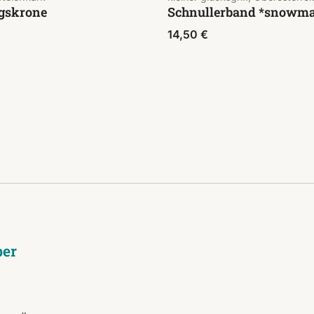
agskrone
Schnullerband *snowm
14,50
€
ber