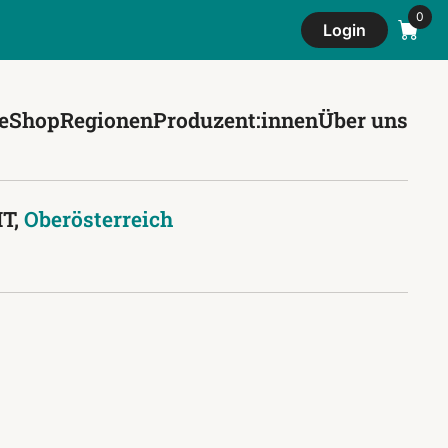
Login
e
Shop
Regionen
Produzent:innen
Über uns
T,
Oberösterreich