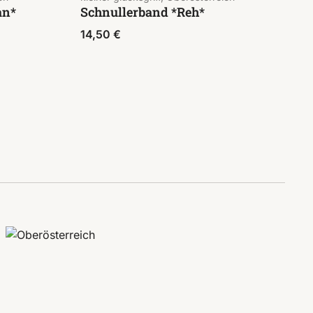
an*
Schnullerband *Reh*
14,50
€