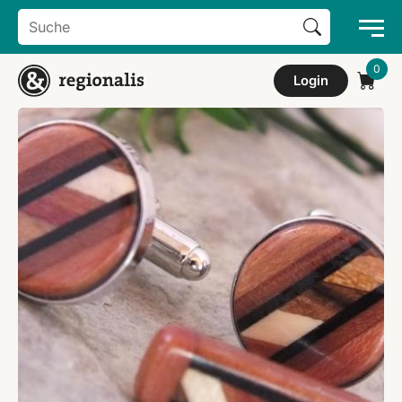
Search Button
Search
for:
Login