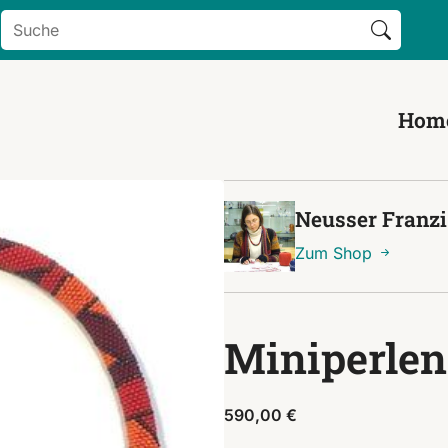
Search Button
Search
for:
Hom
Neusser Franz
Zum Shop
Miniperlen
590,00
€