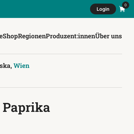
Login
e
Shop
Regionen
Produzent:innen
Über uns
iska,
Wien
 Paprika