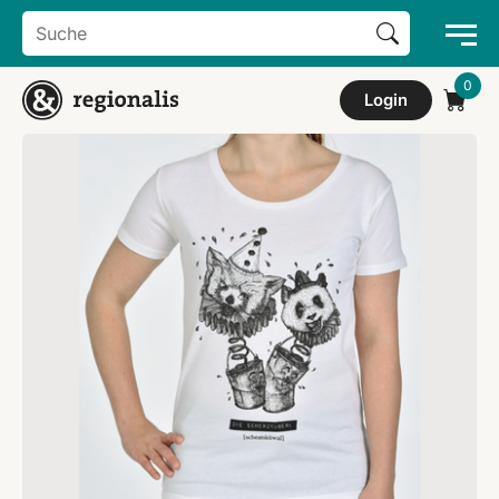
Search Button
Search
for:
Login