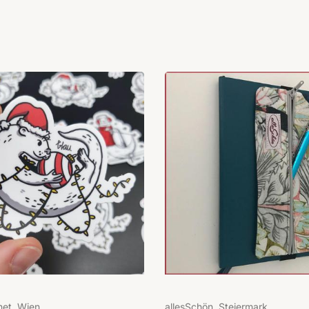
net, Wien
allesSchön, Steiermark