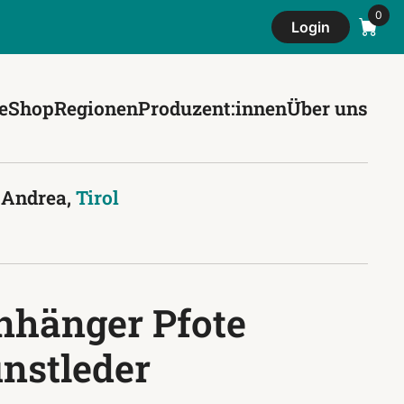
Login
e
Shop
Regionen
Produzent:innen
Über uns
 Andrea,
Tirol
nhänger Pfote
unstleder