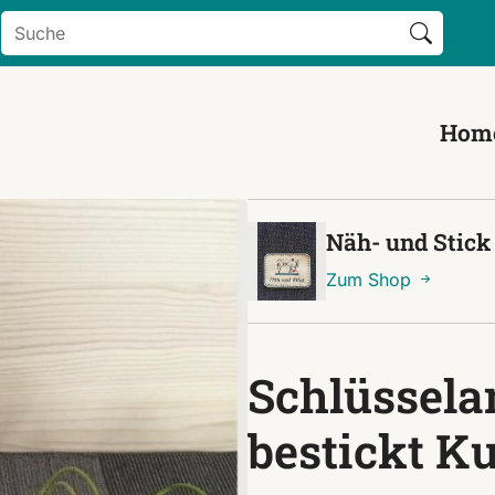
Search Button
Search
for:
Hom
Näh- und Stick
Zum Shop
Schlüssela
bestickt K