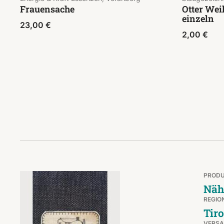
Frauensache
Otter Wei
einzeln
23,00
€
2,00
€
PROD
Näh
REGIO
Tiro
VERS