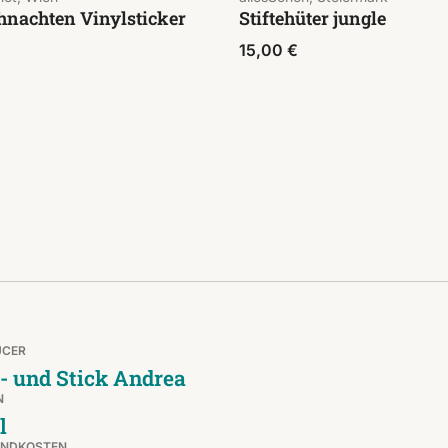
hnachten Vinylsticker
Stiftehüter jungle
15,00
€
UCER
- und Stick Andrea
N
l
ANDKOSTEN