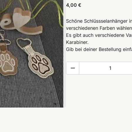
4,00
€
Schöne Schlüssselanhänger in
verschiedenen Farben wählen 
Es gibt auch verschiedene Var
Karabiner.
Gib bei deiner Bestellung ei
Schlüsselanhänger
Pfote
bestickt
Kunstleder
Menge