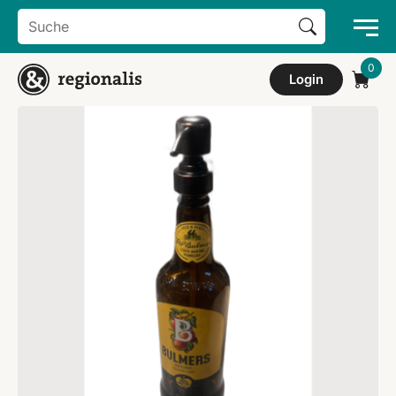
Search Button
Search
for:
Login