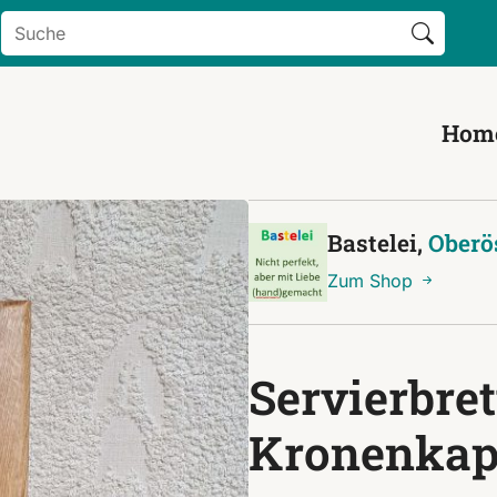
Search Button
Search
for:
Hom
Bastelei,
Oberö
Zum Shop
Servierbret
Kronenkap