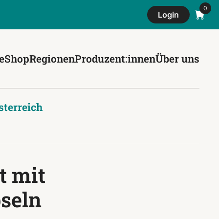
Login
e
Shop
Regionen
Produzent:innen
Über uns
sterreich
t mit
seln