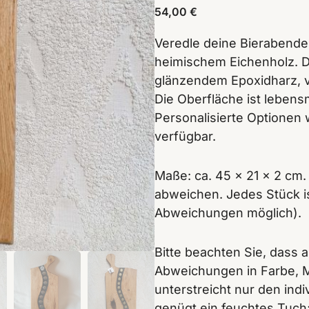
54,00
€
Veredle deine Bierabende 
heimischem Eichenholz. Di
glänzendem Epoxidharz, v
Die Oberfläche ist lebensm
Personalisierte Optionen
verfügbar.
Maße: ca. 45 x 21 x 2 cm.
abweichen. Jedes Stück is
Abweichungen möglich).
Bitte beachten Sie, dass 
Abweichungen in Farbe, M
unterstreicht nur den indi
genügt ein feuchtes Tuch