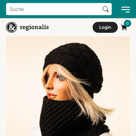
Search Button
Search
for:
Login