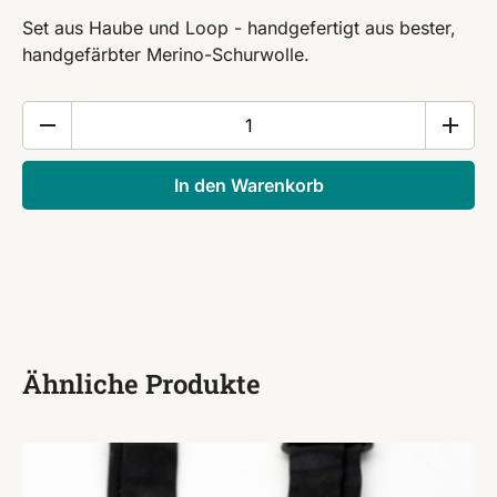
Set aus Haube und Loop - handgefertigt aus bester,
handgefärbter Merino-Schurwolle.
Set
-
Haube
In den Warenkorb
und
Loop
"Eva"
-
schwarz
Menge
Ähnliche Produkte