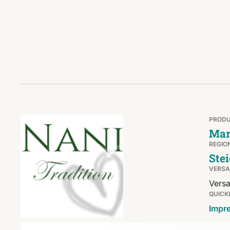
PROD
Mar
REGIO
Ste
VERS
Versa
QUICK
Impr