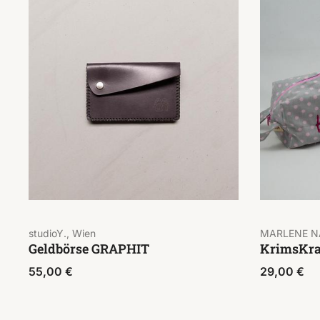
studioY., Wien
MARLENE NÄ
Geldbörse GRAPHIT
KrimsKra
55,00
€
29,00
€