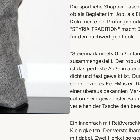
Die sportliche Shopper-Tasche
ob als Begleiter im Job, als 
Dokumente bei Prüfungen ode
"STYRIA TRADITION" macht übe
für den hochwertigen Look.
"Steiermark meets Großbritan
zusammengestellt. Der robust
ist das perfekte Außenmateria
dicht und fest gewalkt ist. Du
sein spezielles Perl-Muster. 
einer überaus bekannten Mark
cotton - ein gewachster Baumw
verleihen der Tasche den be
Ein Innenfach mit Reißverschl
Kleinigkeiten. Der verstellba
mit dabei. Zwei Henkel sorgen