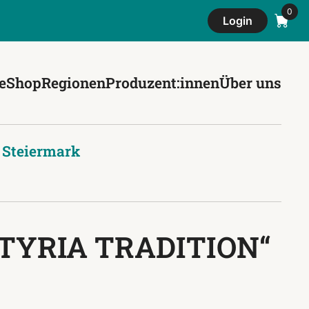
Login
e
Shop
Regionen
Produzent:innen
Über uns
,
Steiermark
STYRIA TRADITION“