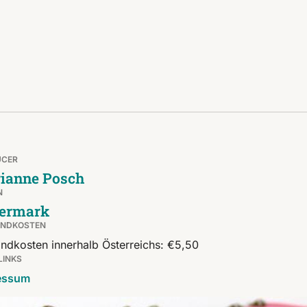
UCER
ianne Posch
N
iermark
ANDKOSTEN
ndkosten innerhalb Österreichs: €5,50
LINKS
essum