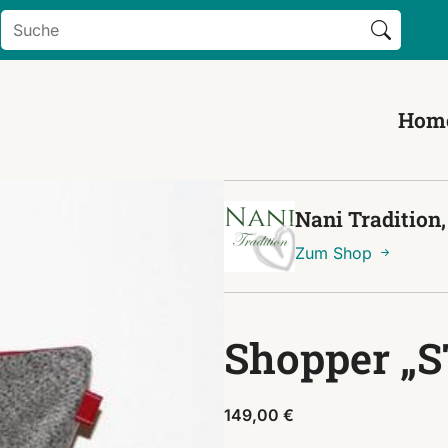
Search Button
Search
for:
Hom
Nani Tradition
Zum Shop
Shopper „
149,00
€