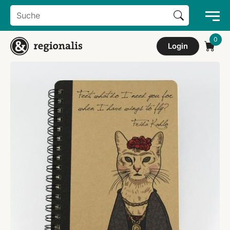
Search Button
Search
for:
Login