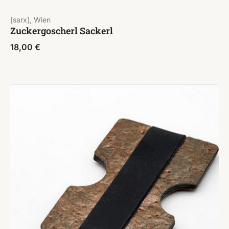
[sarx], Wien
Zuckergoscherl Sackerl
18,00
€