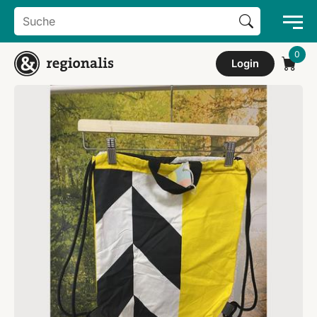
Search Button
Search
for:
Login