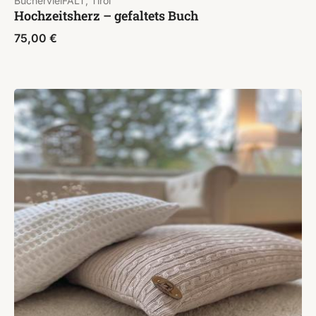
BüchervielFALT, Tirol
Hochzeitsherz – gefaltets Buch
75,00
€