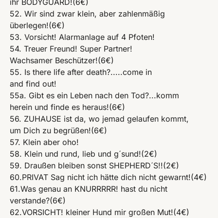
ihr BODYGUARD!(6€)
52. Wir sind zwar klein, aber zahlenmäßig
überlegen!(6€)
53. Vorsicht! Alarmanlage auf 4 Pfoten!
54. Treuer Freund! Super Partner!
Wachsamer Beschützer!(6€)
55. Is there life after death?.....come in
and find out!
55a. Gibt es ein Leben nach den Tod?...komm
herein und finde es heraus!(6€)
56. ZUHAUSE ist da, wo jemad gelaufen kommt,
um Dich zu begrüßen!(6€)
57. Klein aber oho!
58. Klein und rund, lieb und g´sund!(2€)
59. Draußen bleiben sonst SHEPHERD´S!!(2€)
60.PRIVAT Sag nicht ich hätte dich nicht gewarnt!(4€)
61.Was genau an KNURRRRR! hast du nicht
verstande?(6€)
62.VORSICHT! kleiner Hund mir großen Mut!(4€)