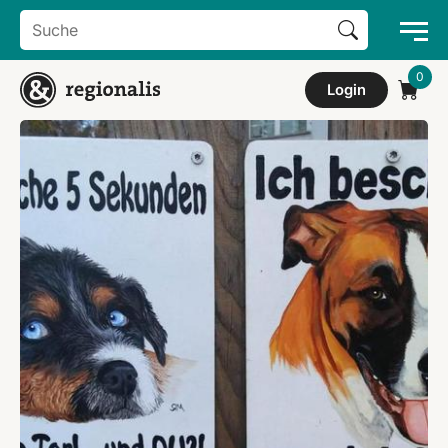
Search Button
Search
for:
Login