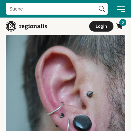
Search Button
Search
for:
Login