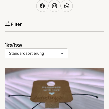
Filter
'ka'tse