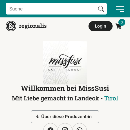
Search Button
Search
for:
Login
Willkommen bei MissSusi
Mit Liebe gemacht in Landeck -
Tirol
Über diese Produzent:in