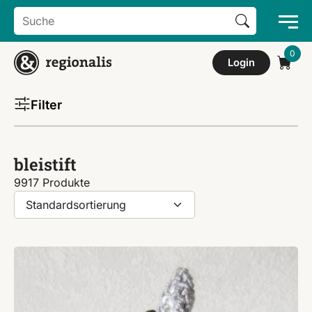
Search Button
Search
for:
Login
Filter
bleistift
9917 Produkte