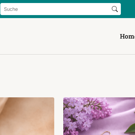
Search Button
Search
for:
Hom