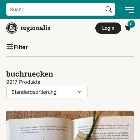
Search Button
Search
for:
Login
Filter
buchruecken
9917 Produkte