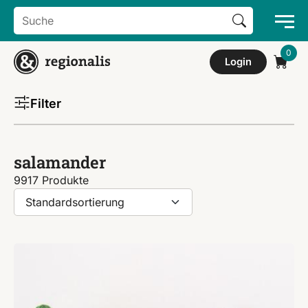
Search Button
Search
for:
Login
Filter
salamander
9917 Produkte