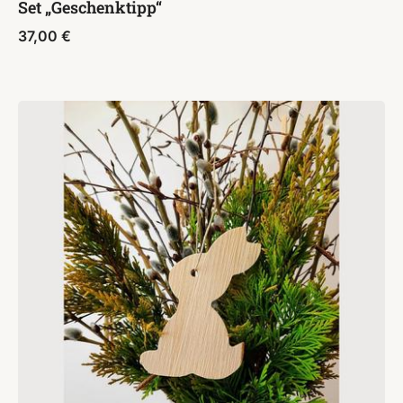
Set „Geschenktipp“
37,00
€